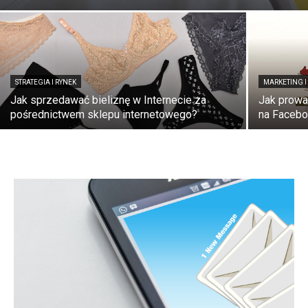
STRATEGIA I RYNEK
MARKETING I
Jak sprzedawać bieliznę w Internecie za
Jak prowa
pośrednictwem sklepu internetowego?
na Facebo