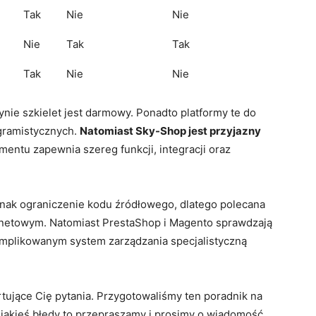
Tak
Nie
Nie
Nie
Tak
Tak
Tak
Nie
Nie
nie szkielet jest darmowy. Ponadto platformy te do
gramistycznych.
Natomiast Sky-Shop jest przyjazny
entu zapewnia szereg funkcji, integracji oraz
nak ograniczenie kodu źródłowego, dlatego polecana
ernetowym. Natomiast PrestaShop i Magento sprawdzają
mplikowanym system zarządzania specjalistyczną
tujące Cię pytania. Przygotowaliśmy ten poradnik na
m jakieś błędy to przepraszamy i prosimy o wiadomość.