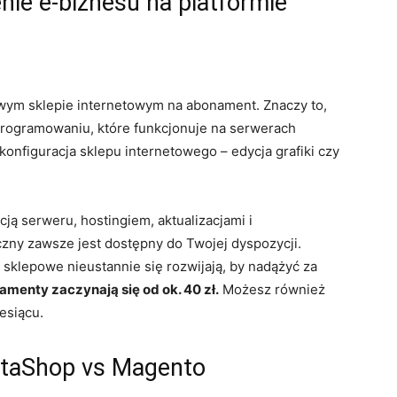
ie e-biznesu na platformie
wym sklepie internetowym na abonament. Znaczy to,
rogramowaniu, które funkcjonuje na serwerach
onfiguracja sklepu internetowego – edycja grafiki czy
cją serweru, hostingiem, aktualizacjami i
ny zawsze jest dostępny do Twojej dyspozycji.
 sklepowe nieustannie się rozwijają, by nadążyć za
menty zaczynają się od ok. 40 zł.
Możesz również
iesiącu.
staShop vs Magento