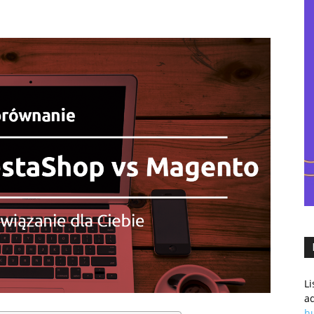
–
eCommercowy.pl
L
a
h