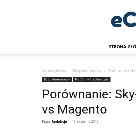
STRONA GŁ
Strona główna
Sklep internetowy
Platformy i tech
Sklep internetowy
Platformy i technologie
Porównanie: Sky
vs Magento
Przez
Redakcja
-
15 września 2016
Udział