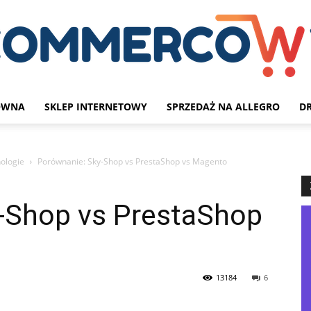
ÓWNA
SKLEP INTERNETOWY
SPRZEDAŻ NA ALLEGRO
D
Blog
nologie
Porównanie: Sky-Shop vs PrestaShop vs Magento
-Shop vs PrestaShop
e-
13184
6
commerce