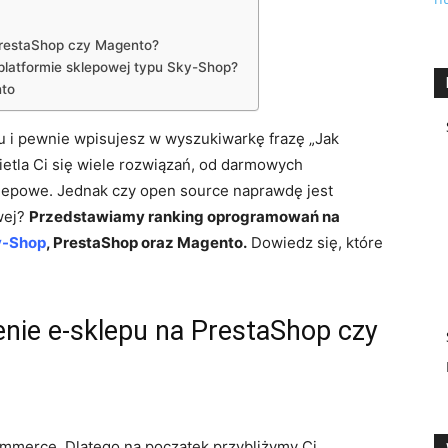
PrestaShop czy Magento?
platformie sklepowej typu Sky-Shop?
nto
 i pewnie wpisujesz w wyszukiwarkę frazę „Jak
ietla Ci się wiele rozwiązań, od darmowych
epowe. Jednak czy open source naprawdę jest
wej?
Przedstawiamy ranking oprogramowań na
y-Shop
, PrestaShop oraz Magento.
Dowiedz się, które
enie e-sklepu na PrestaShop czy
ommerce. Dlatego na początek przybliżymy Ci