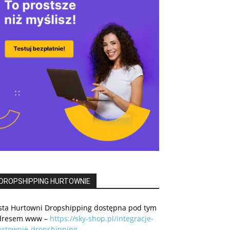
DROPSHIPPING HURTOWNIE
ista Hurtowni Dropshipping dostępna pod tym
dresem www –
https://sky-shop.pl/integracje-
urtownie-dropshipping