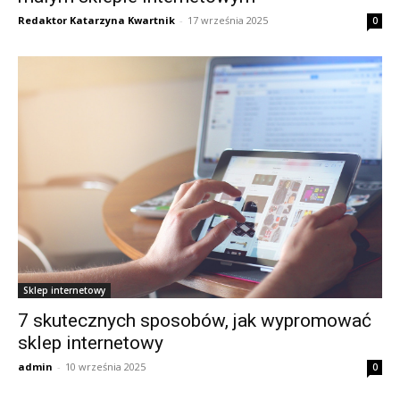
Redaktor Katarzyna Kwartnik
-
17 września 2025
0
Sklep internetowy
7 skutecznych sposobów, jak wypromować
sklep internetowy
admin
-
10 września 2025
0