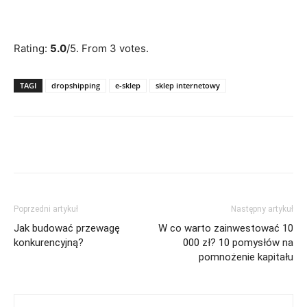
Rate this item:
Submit Rating
Rating:
5.0
/5. From 3 votes.
TAGI
dropshipping
e-sklep
sklep internetowy
Poprzedni artykuł
Następny artykuł
Jak budować przewagę
W co warto zainwestować 10
konkurencyjną?
000 zł? 10 pomysłów na
pomnożenie kapitału