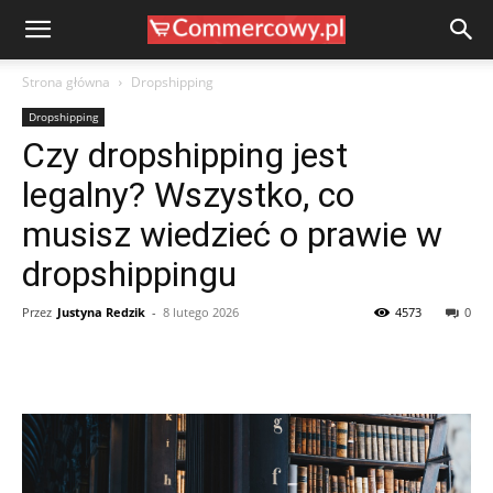
Strona główna
Dropshipping
Dropshipping
Czy dropshipping jest
legalny? Wszystko, co
musisz wiedzieć o prawie w
dropshippingu
Przez
Justyna Redzik
-
8 lutego 2026
4573
0