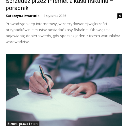
Sprzedaż przez Internet a kasa fiskalna –
poradnik
Katarzyna Kwartnik
-
4 stycznia 2026
0
Prowadząc sklep internetowy, w zdecydowanej większości
przypadków nie musisz posiadać kasy fiskalnej. Obowiązek
pojawia się dopiero wtedy, gdy spełnisz jeden z trzech warunków:
wprowadzisz...
Biznes, prawo i start