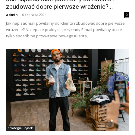
zbudować dobre pierwsze wrażenie?...
admin
-
6 czerwca 2024
0
Jak napisać mail powitalny do Klienta i zbudować dobre pierwsze
wrażenie? Najlepsze praktyki i przykłady E-mail powitalny to nie
tylko sposób na przywitanie nowego Klienta,...
Strategia i rynek