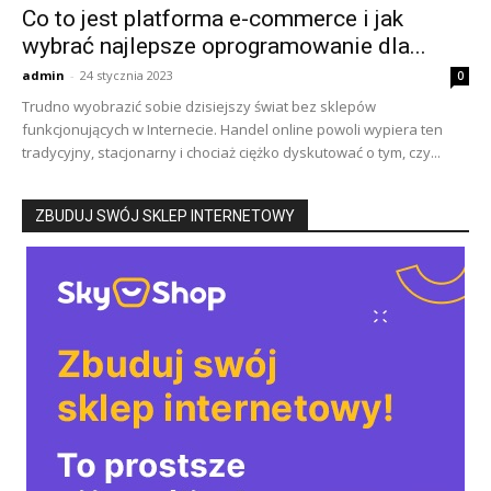
Co to jest platforma e-commerce i jak
wybrać najlepsze oprogramowanie dla...
admin
-
24 stycznia 2023
0
Trudno wyobrazić sobie dzisiejszy świat bez sklepów
funkcjonujących w Internecie. Handel online powoli wypiera ten
tradycyjny, stacjonarny i chociaż ciężko dyskutować o tym, czy...
ZBUDUJ SWÓJ SKLEP INTERNETOWY