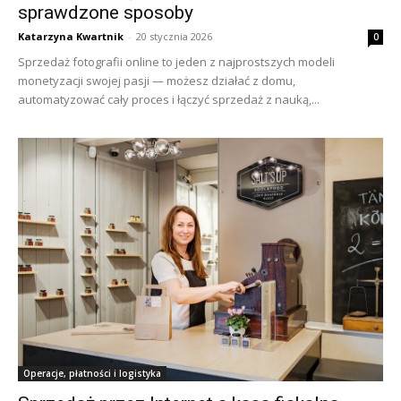
sprawdzone sposoby
Katarzyna Kwartnik
-
20 stycznia 2026
0
Sprzedaż fotografii online to jeden z najprostszych modeli
monetyzacji swojej pasji — możesz działać z domu,
automatyzować cały proces i łączyć sprzedaż z nauką,...
Operacje, płatności i logistyka