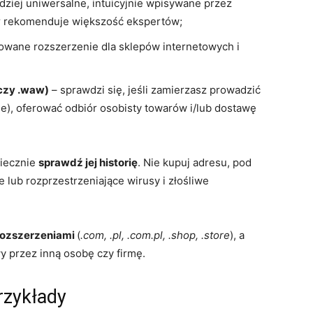
rdziej uniwersalne, intuicyjnie wpisywane przez
ór rekomenduje większość ekspertów;
owane rozszerzenie dla sklepów internetowych i
 czy .waw)
– sprawdzi się, jeśli zamierzasz prowadzić
ie), oferować odbiór osobisty towarów i/lub dostawę
niecznie
sprawdź jej historię
. Nie kupuj adresu, pod
e lub rozprzestrzeniające wirusy i złośliwe
rozszerzeniami
(
.com, .pl, .com.pl, .shop, .store
), a
y przez inną osobę czy firmę.
rzykłady