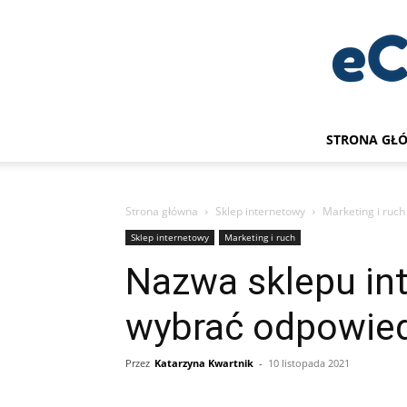
STRONA GŁ
Strona główna
Sklep internetowy
Marketing i ruch
Sklep internetowy
Marketing i ruch
Nazwa sklepu in
wybrać odpowie
Przez
Katarzyna Kwartnik
-
10 listopada 2021
Udział