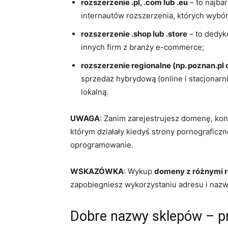
rozszerzenie .pl, .com lub .eu
– to najba
internautów rozszerzenia, których wyb
rozszerzenie .shop lub .store
– to dedyk
innych firm z branży e-commerce;
rozszerzenie regionalne (np. poznan.pl
sprzedaż hybrydową (online i stacjonarn
lokalną.
UWAGA
: Zanim zarejestrujesz domenę, ko
którym działały kiedyś strony pornograficzn
oprogramowanie.
WSKAZÓWKA
: Wykup
domeny z różnymi 
zapobiegniesz wykorzystaniu adresu i nazw
Dobre nazwy sklepów – p