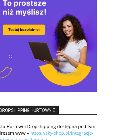
DROPSHIPPING HURTOWNIE
ista Hurtowni Dropshipping dostępna pod tym
dresem www –
https://sky-shop.pl/integracje-
urtownie-dropshipping