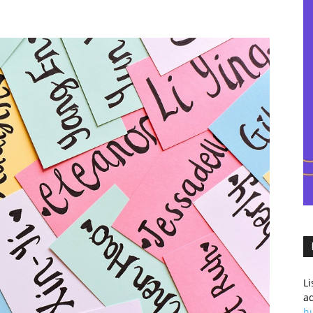
–
eCommercowy.pl
L
a
h