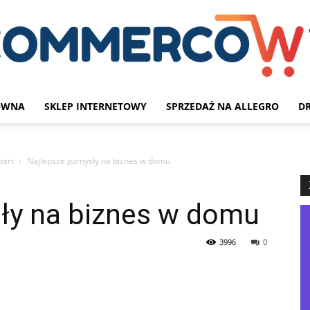
ÓWNA
SKLEP INTERNETOWY
SPRZEDAŻ NA ALLEGRO
D
Blog
tart
Najlepsze pomysły na biznes w domu
ły na biznes w domu
e-
3996
0
commerce