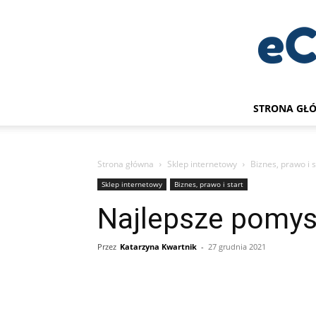
STRONA GŁ
Strona główna
Sklep internetowy
Biznes, prawo i s
Sklep internetowy
Biznes, prawo i start
Najlepsze pomys
Przez
Katarzyna Kwartnik
-
27 grudnia 2021
Udział