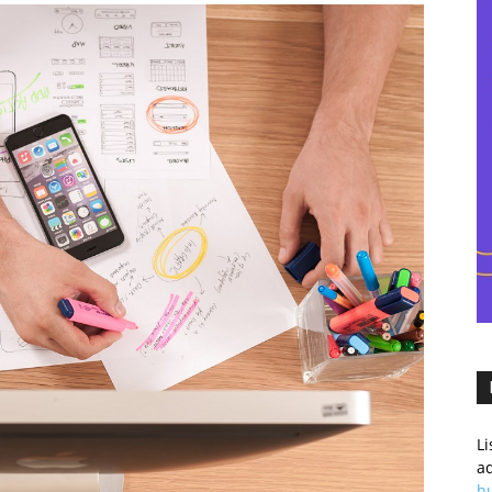
–
eCommercowy.pl
L
a
h