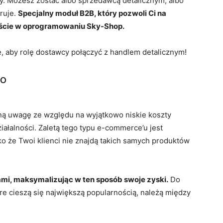
y. Możesz zostać albo sprzedawcą detalicznym, albo
ruje.
Specjalny moduł B2B, który pozwoli Ci na
iście w oprogramowaniu Sky-Shop.
ie, aby rolę dostawcy połączyć z handlem detalicznym!
ło
ną uwagę ze względu na wyjątkowo niskie koszty
ałalności. Zaletą tego typu e-commerce’u jest
ko że Twoi klienci nie znajdą takich samych produktów
i, maksymalizując w ten sposób swoje zyski.
Do
 cieszą się największą popularnością, należą między