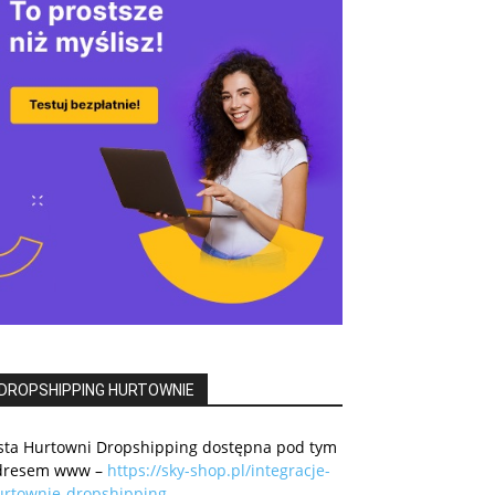
DROPSHIPPING HURTOWNIE
ista Hurtowni Dropshipping dostępna pod tym
dresem www –
https://sky-shop.pl/integracje-
urtownie-dropshipping