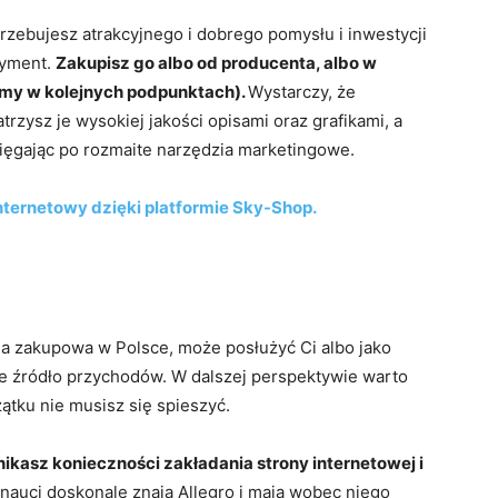
rzebujesz atrakcyjnego i dobrego pomysłu i inwestycji
tyment.
Zakupisz go albo od producenta, albo w
emy w kolejnych podpunktach).
Wystarczy, że
rzysz je wysokiej jakości opisami oraz grafikami, a
sięgając po rozmaite narzędzia marketingowe.
internetowy dzięki platformie Sky-Shop.
rma zakupowa w Polsce, może posłużyć Ci albo jako
we źródło przychodów. W dalszej perspektywie warto
ątku nie musisz się spieszyć.
ikasz konieczności zakładania strony internetowej i
nauci doskonale znają Allegro i mają wobec niego