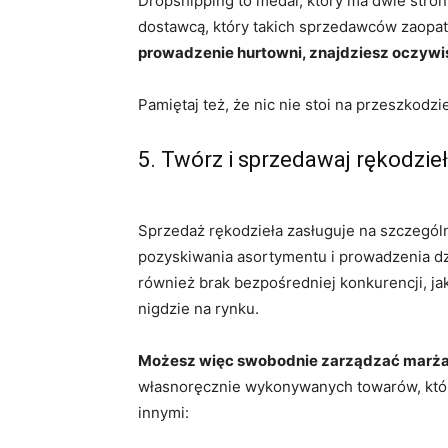
Dropshipping to medal, który ma dwie stron
dostawcą, który takich sprzedawców zaopat
prowadzenie hurtowni, znajdziesz oczyw
Pamiętaj też, że nic nie stoi na przeszkodz
5. Twórz i sprzedawaj rękodzie
Sprzedaż rękodzieła zasługuje na szczegól
pozyskiwania asortymentu i prowadzenia dzi
również brak bezpośredniej konkurencji, ja
nigdzie na rynku.
Możesz więc swobodnie zarządzać marżam
własnoręcznie wykonywanych towarów, które
innymi: