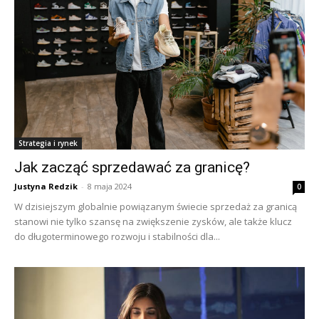
Strategia i rynek
Jak zacząć sprzedawać za granicę?
Justyna Redzik
-
8 maja 2024
0
W dzisiejszym globalnie powiązanym świecie sprzedaż za granicą
stanowi nie tylko szansę na zwiększenie zysków, ale także klucz
do długoterminowego rozwoju i stabilności dla...