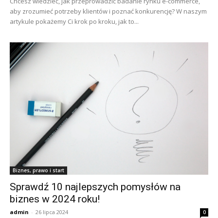
Chcesz wiedzieć, jak przeprowadzić badanie rynku e-commerce,
aby zrozumieć potrzeby klientów i poznać konkurencję? W naszym
artykule pokażemy Ci krok po kroku, jak to...
Biznes, prawo i start
Sprawdź 10 najlepszych pomysłów na
biznes w 2024 roku!
admin
-
26 lipca 2024
0