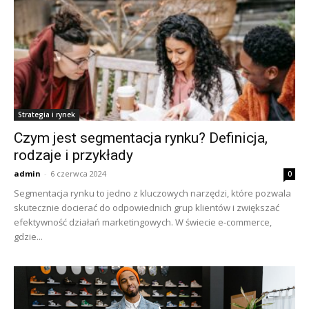
Strategia i rynek
Czym jest segmentacja rynku? Definicja,
rodzaje i przykłady
admin
-
6 czerwca 2024
0
Segmentacja rynku to jedno z kluczowych narzędzi, które pozwala
skutecznie docierać do odpowiednich grup klientów i zwiększać
efektywność działań marketingowych. W świecie e-commerce,
gdzie...