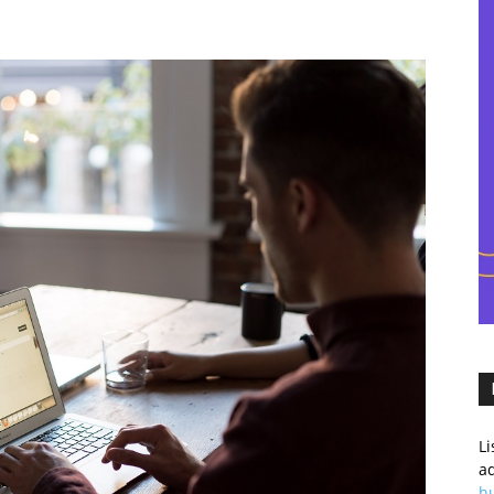
–
eCommercowy.pl
L
a
h