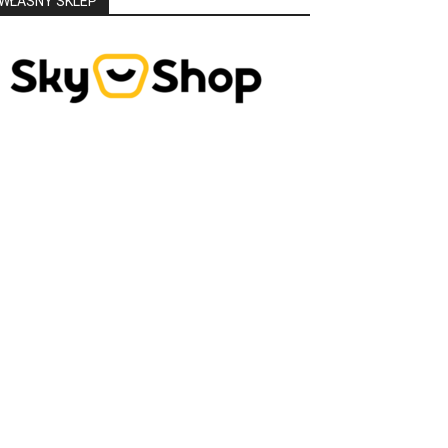
WŁASNY SKLEP