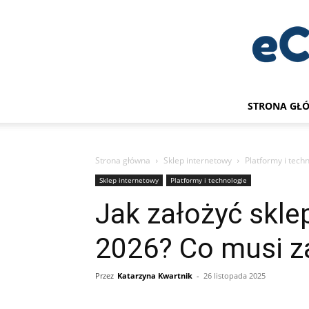
STRONA GŁ
Strona główna
Sklep internetowy
Platformy i tech
Sklep internetowy
Platformy i technologie
Jak założyć skle
2026? Co musi z
Przez
Katarzyna Kwartnik
-
26 listopada 2025
Udział