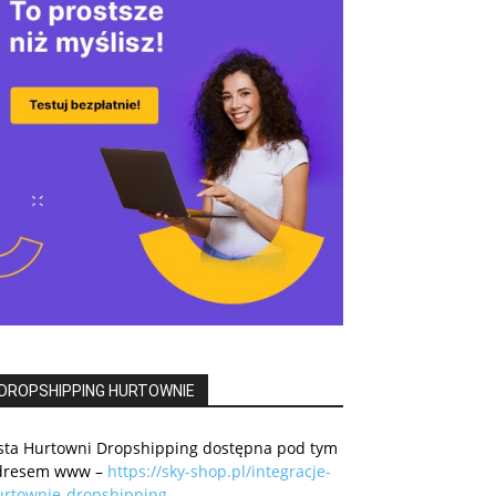
DROPSHIPPING HURTOWNIE
ista Hurtowni Dropshipping dostępna pod tym
dresem www –
https://sky-shop.pl/integracje-
urtownie-dropshipping