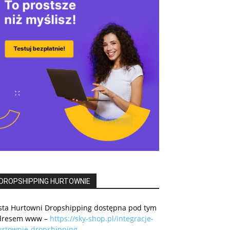
DROPSHIPPING HURTOWNIE
ista Hurtowni Dropshipping dostępna pod tym
dresem www –
https://sky-shop.pl/integracje-
urtownie-dropshipping