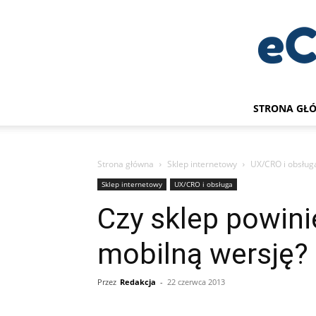
STRONA GŁ
Strona główna
Sklep internetowy
UX/CRO i obsług
Sklep internetowy
UX/CRO i obsługa
Czy sklep powin
mobilną wersję?
Przez
Redakcja
-
22 czerwca 2013
Udział