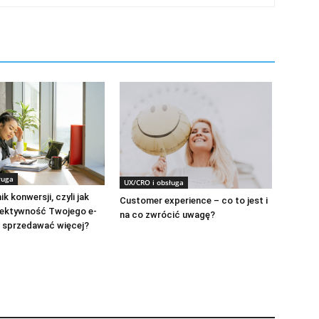
ługa
UX/CRO i obsługa
k konwersji, czyli jak
Customer experience – co to jest i
fektywność Twojego e-
na co zwrócić uwagę?
 sprzedawać więcej?