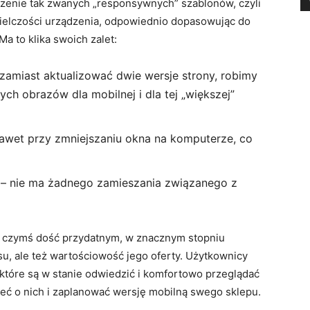
orzenie tak zwanych „responsywnych” szablonów, czyli
zielczości urządzenia, odpowiednio dopasowując do
Ma to klika swoich zalet:
zamiast aktualizować dwie wersje strony, robimy
ch obrazów dla mobilnej i dla tej „większej”
nawet przy zmniejszaniu okna na komputerze, co
e – nie ma żadnego zamieszania związanego z
t czymś dość przydatnym, w znacznym stopniu
su, ale też wartościowość jego oferty. Użytkownicy
 które są w stanie odwiedzić i komfortowo przeglądać
ć o nich i zaplanować wersję mobilną swego sklepu.