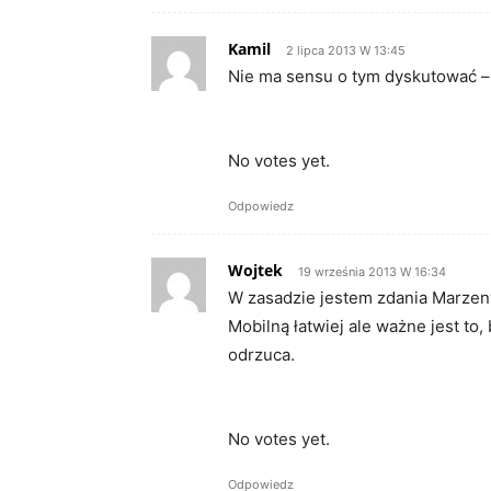
Kamil
2 lipca 2013 W 13:45
Nie ma sensu o tym dyskutować – 
Rate this item:
Submit Rat
No votes yet.
Odpowiedz
Wojtek
19 września 2013 W 16:34
W zasadzie jestem zdania Marzeny
Mobilną łatwiej ale ważne jest to,
odrzuca.
Rate this item:
Submit Rat
No votes yet.
Odpowiedz