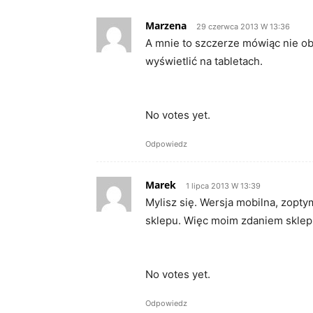
Marzena
29 czerwca 2013 W 13:36
A mnie to szczerze mówiąc nie o
wyświetlić na tabletach.
Rate this item:
Submit Rat
No votes yet.
Odpowiedz
Marek
1 lipca 2013 W 13:39
Mylisz się. Wersja mobilna, zopty
sklepu. Więc moim zdaniem sklep
Rate this item:
Submit Rat
No votes yet.
Odpowiedz