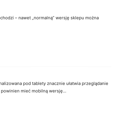
bchodzi – nawet „normalną” wersję sklepu można
ing
malizowana pod tablety znacznie ułatwia przeglądanie
 powinien mieć mobilną wersję…
ing