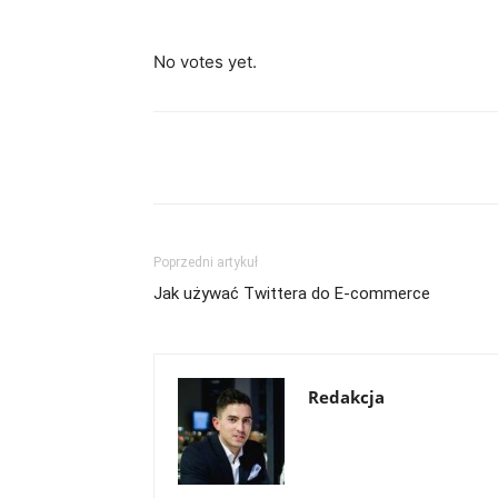
Rate this item:
Submit Rating
No votes yet.
Udział
Poprzedni artykuł
Jak używać Twittera do E-commerce
Redakcja