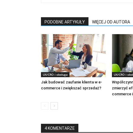
PODOBNE ARTYKUŁY
WIĘCEJ OD AUTORA
UX/CRO i obs
UX/CRO i obsługa
Współczynni
Jak budować zaufanie klienta w e-
zmierzyć e
commerce i zwiększać sprzedaż?
commerce i
4 KOMENTARZE