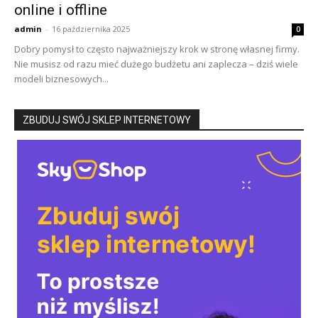
online i offline
admin
-
16 października 2025
0
Dobry pomysł to często najważniejszy krok w stronę własnej firmy.
Nie musisz od razu mieć dużego budżetu ani zaplecza – dziś wiele
modeli biznesowych...
ZBUDUJ SWÓJ SKLEP INTERNETOWY