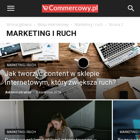
Strona główna
Sklep internetowy
Marketing i ruch
Strona 2
MARKETING I RUCH
MARKETING I RUCH
Jak tworzyć content w sklepie
internetowym, który zwiększa ruch?
Administrator
-
3 kwietnia 2018
MARKETING I RUCH
MARKETING I