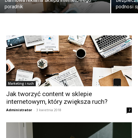
Darmowa reklama sklepu internetowego –
Bezpiecze
poradnik
podnosi s
Marketing i ruch
Jak tworzyć content w sklepie
internetowym, który zwiększa ruch?
Administrator
-
3 kwietnia 2018
2